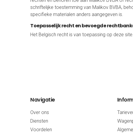
rechten en behoren toe aan Malikov BVBA of rech
schriftelijke toestemming van Malikov BVBA, behou
specifieke materialen anders aangegeven is.
Toepasselijk recht en bevoegde rechtbank
Het Belgisch recht is van toepassing op deze sit
Navigatie
Infor
Over ons
Tarieve
Diensten
Wagenp
Voordelen
Algeme