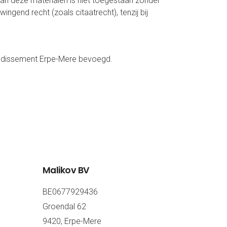
an deze materialen is niet toegestaan zonder
gend recht (zoals citaatrecht), tenzij bij
rrondissement Erpe-Mere bevoegd.
Malikov BV
BE0677929436
Groendal 62
9420
,
Erpe-Mere