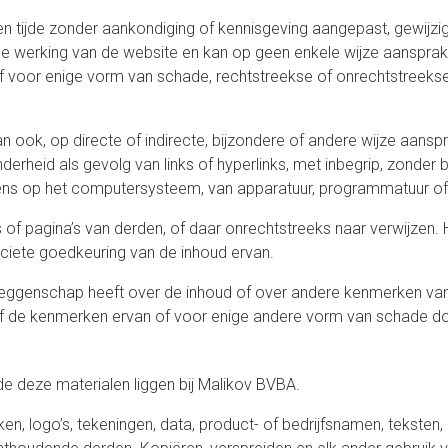
llen tijde zonder aankondiging of kennisgeving aangepast, gewijz
e werking van de website en kan op geen enkele wijze aansprak
of voor enige vorm van schade, rechtstreekse of onrechtstreekse,
 ook, op directe of indirecte, bijzondere of andere wijze aansp
derheid als gevolg van links of hyperlinks, met inbegrip, zonder 
s op het computersysteem, van apparatuur, programmatuur of 
of pagina’s van derden, of daar onrechtstreeks naar verwijzen. 
iciete goedkeuring van de inhoud ervan.
n zeggenschap heeft over de inhoud of over andere kenmerken va
f de kenmerken ervan of voor enige andere vorm van schade doo
de deze materialen liggen bij Malikov BVBA.
n, logo’s, tekeningen, data, product- of bedrijfsnamen, teksten,