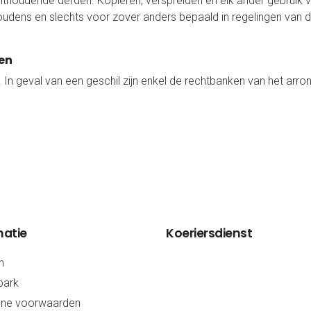
thoudende derden. Kopiëren, verspreiden en elk ander gebruik v
dens en slechts voor zover anders bepaald in regelingen van dwin
en
e. In geval van een geschil zijn enkel de rechtbanken van het a
matie
Koeriersdienst
n
ark
ne voorwaarden