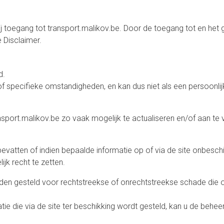
ij toegang tot transport.malikov.be. Door de toegang tot en het g
 Disclaimer.
d.
of specifieke omstandigheden, en kan dus niet als een persoonlijk
sport.malikov.be zo vaak mogelijk te actualiseren en/of aan te 
bevatten of indien bepaalde informatie op of via de site onbesch
jk recht te zetten.
en gesteld voor rechtstreekse of onrechtstreekse schade die on
atie die via de site ter beschikking wordt gesteld, kan u de behee